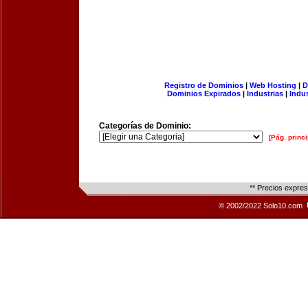
Registro de Dominios
|
Web Hosting
|
D
Dominios Expirados
|
Industrias
|
Indu
Categorías de Dominio:
[Pág. princi
** Precios expre
© 2002/2022 Solo10.com