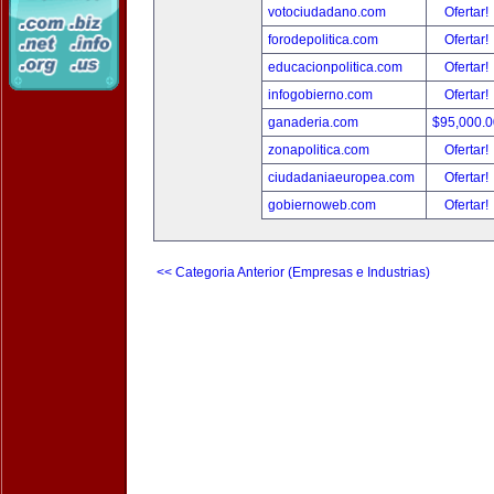
votociudadano.com
Ofertar!
forodepolitica.com
Ofertar!
educacionpolitica.com
Ofertar!
infogobierno.com
Ofertar!
ganaderia.com
$95,000.
zonapolitica.com
Ofertar!
ciudadaniaeuropea.com
Ofertar!
gobiernoweb.com
Ofertar!
<< Categoria Anterior (Empresas e Industrias)