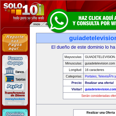
guiadetelevisi
El dueño de este dominio lo ha
Mayusculas:
GUIADETELEVISION
Minusculas:
guiadetelevision.com
Longitud:
16 caracteres
Categorias:
Portales
,
TelevisiÃ³n 
Precio:
Realizar una oferta!
Visitar!
guiadetelevision.co
Serán consideradas ofer
Realizar una Oferta