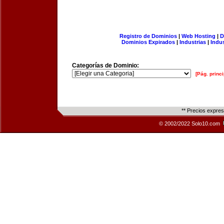
Registro de Dominios
|
Web Hosting
|
D
Dominios Expirados
|
Industrias
|
Indu
Categorías de Dominio:
[Pág. princi
** Precios expre
© 2002/2022 Solo10.com