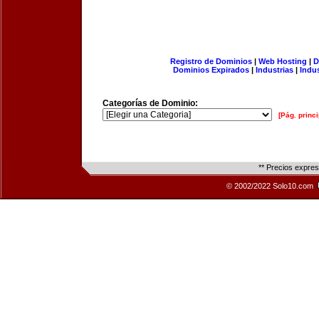
Registro de Dominios
|
Web Hosting
|
D
Dominios Expirados
|
Industrias
|
Indu
Categorías de Dominio:
[Pág. princi
** Precios expre
© 2002/2022 Solo10.com