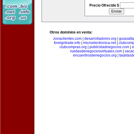
Precio Ofrecido $
Otros dominios en venta:
zonaclientes.com
|
desarrolladores.org
|
guiasalt
foreigntrade.info
|
microelectronica.net
|
clubcom
clubcompras.org
|
publicidadnegocios.com
|
e
ruedasdenegociosvirtuales.com
|
vacac
encuentrosdenegocios.org
|
tarjetas