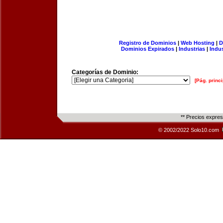
Registro de Dominios
|
Web Hosting
|
D
Dominios Expirados
|
Industrias
|
Indu
Categorías de Dominio:
[Pág. princi
** Precios expre
© 2002/2022 Solo10.com