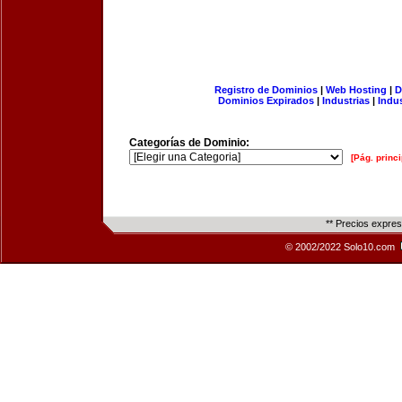
Registro de Dominios
|
Web Hosting
|
D
Dominios Expirados
|
Industrias
|
Indu
Categorías de Dominio:
[Pág. princi
** Precios expre
© 2002/2022 Solo10.com