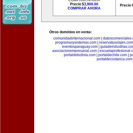
COMPRAR AHORA
Precio $
3,900.00
Precio 
COMPRAR AHORA
Otros dominios en venta:
comunidadinternacional.com
|
datoscomerciales
programasysistemas.com
|
reservatusviajes.co
eventosparaguay.com
|
guiadeindustrias.c
asociacionempresarial.com
|
escuelaprofesional.
portaldebolivia.com
|
portaldechile.com
|
p
portaldecostarica.com