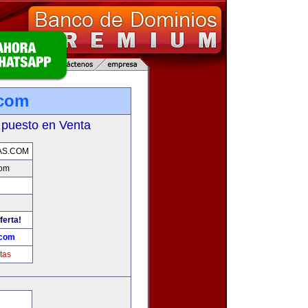
.com
 puesto en Venta
AS.COM
com
ferta!
.com
tas