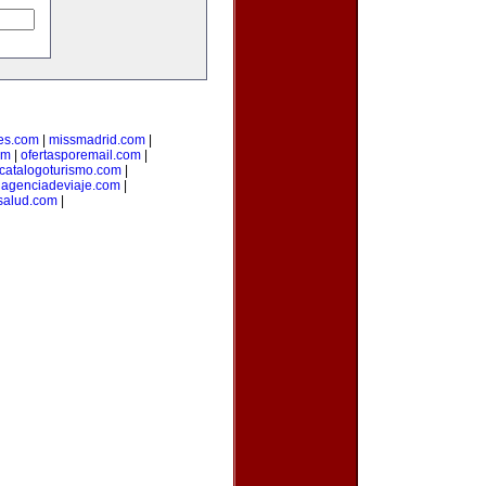
es.com
|
missmadrid.com
|
om
|
ofertasporemail.com
|
catalogoturismo.com
|
uagenciadeviaje.com
|
salud.com
|