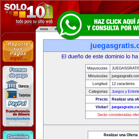
juegasgratis
El dueño de este dominio lo ha
Mayusculas:
JUEGASGRATI
Minusculas:
juegasgratis.co
Longitud:
12 caracteres
Categorias:
Juegos y Entret
Precio:
Realizar una of
Visitar!
juegasgratis.c
Serán consideradas ofer
Realizar una Oferta