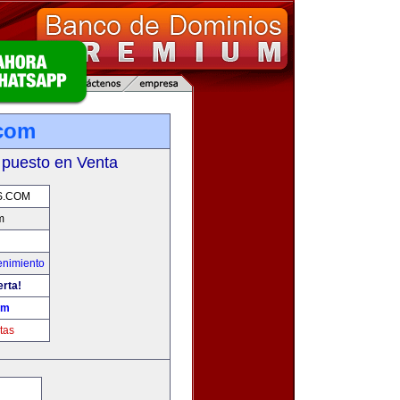
.com
 puesto en Venta
S.COM
m
enimiento
erta!
om
tas