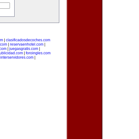
om
|
clasificadosdecoches.com
.com
|
reservaenhotel.com
|
.com
|
juegasgratis.com
|
ublicidad.com
|
foroingles.com
|
interservidores.com
|