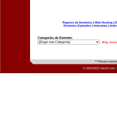
Registro de Dominios
|
Web Hosting
|
D
Dominios Expirados
|
Industrias
|
Indu
Categorías de Dominio:
[Pág. princi
** Precios expre
© 2002/2022 Solo10.com