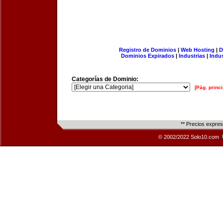
Registro de Dominios
|
Web Hosting
|
D
Dominios Expirados
|
Industrias
|
Indu
Categorías de Dominio:
[Pág. princi
** Precios expre
© 2002/2022 Solo10.com