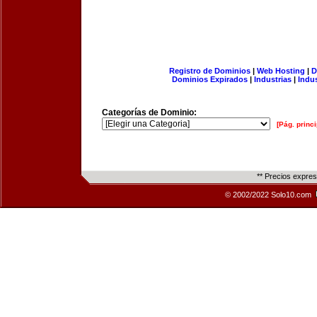
Registro de Dominios
|
Web Hosting
|
D
Dominios Expirados
|
Industrias
|
Indu
Categorías de Dominio:
[Pág. princi
** Precios expre
© 2002/2022 Solo10.com