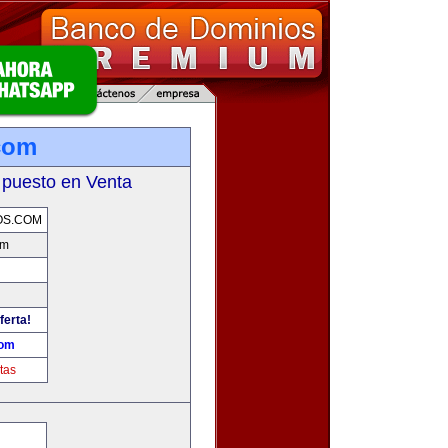
.com
 puesto en Venta
OS.COM
om
ferta!
com
tas