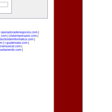
|
operadoradenegocios.com
|
g.com
|
clubempresario.com
|
ductosdeinformatica.com
|
om
|
i-guatemala.com
|
oramusical.com
|
partamento.com
|