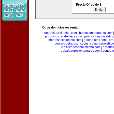
Precio Ofrecido $
Otros dominios en venta:
empresasyclientes.com
|
hotelesdemendoza.com
productosparabelleza.com
|
promocionymarketin
empresascolombia.com
|
galeriafotos.com
|
pro
comercioeindustria.com
|
compraenweb.c
clasificadosdominicana.com
|
product
trabajadorestemporales.com
|
vendoa