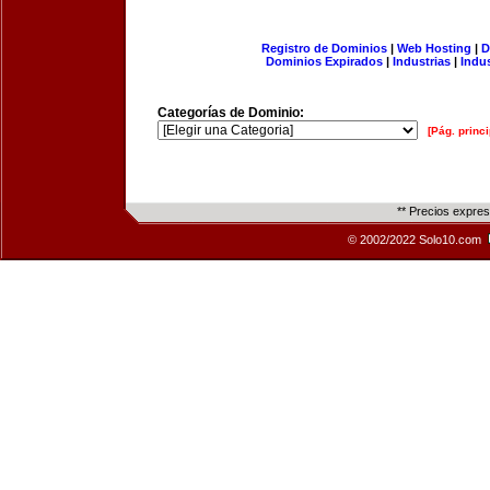
Registro de Dominios
|
Web Hosting
|
D
Dominios Expirados
|
Industrias
|
Indu
Categorías de Dominio:
[Pág. princi
** Precios expre
© 2002/2022 Solo10.com