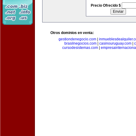
Precio Ofrecido $
Otros dominios en venta:
gestiondenegocio.com
|
inmueblesdealquiler.
brasilnegocios.com
|
casinouruguay.com
|
c
cursodesistemas.com
|
empresainternaciona