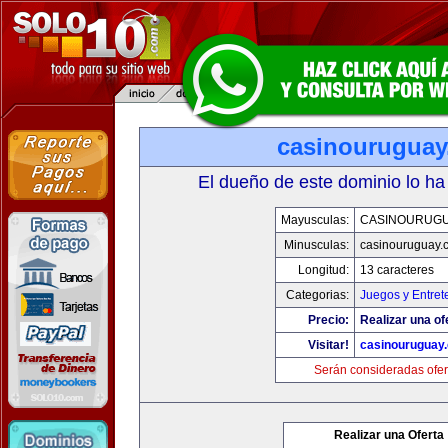
casinourugua
El dueño de este dominio lo ha
Mayusculas:
CASINOURUGU
Minusculas:
casinouruguay.
Longitud:
13 caracteres
Categorias:
Juegos y Entret
Precio:
Realizar una of
Visitar!
casinouruguay
Serán consideradas ofer
Realizar una Oferta