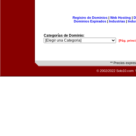
Registro de Dominios
|
Web Hosting
|
D
Dominios Expirados
|
Industrias
|
Indu
Categorías de Dominio:
[Pág. princi
** Precios expre
© 2002/2022 Solo10.com