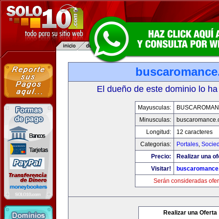
buscaromance
El dueño de este dominio lo ha
Mayusculas:
BUSCAROMAN
Minusculas:
buscaromance.
Longitud:
12 caracteres
Categorias:
Portales
,
Socie
Precio:
Realizar una of
Visitar!
buscaromance
Serán consideradas ofer
Realizar una Oferta