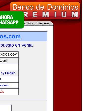
dos.com
 puesto en Venta
CADOS.COM
s.com
es y Empleo
!
os.com
tas