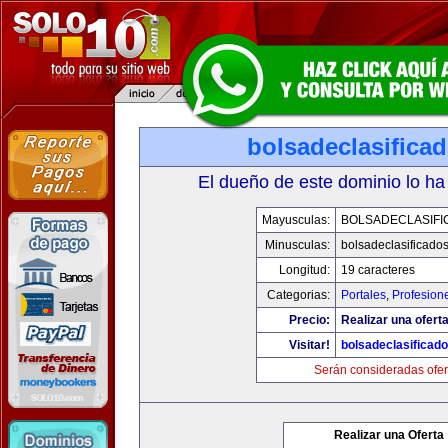
bolsadeclasifica
El dueño de este dominio lo ha
Mayusculas:
BOLSADECLASIFI
Minusculas:
bolsadeclasificado
Longitud:
19 caracteres
Categorias:
Portales
,
Profesion
Precio:
Realizar una oferta
Visitar!
bolsadeclasificad
Serán consideradas ofer
Realizar una Oferta