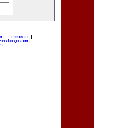
om
|
e-alimentos.com
|
zonadepagos.com
|
om
|