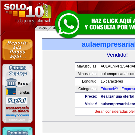
aulaempresaria
Vendido!
Mayusculas:
AULAEMPRESARIA
Minusculas:
aulaempresarial.co
Longitud:
15 caracteres
Categorias:
EducaciÃ³n
,
Empresa
Precio:
Realizar una oferta!
Visitar!
aulaempresarial.c
Serán consideradas ofer