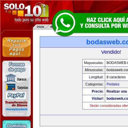
bodasweb.c
Vendido!
Mayusculas:
BODASWEB.
Minusculas:
bodasweb.c
Longitud:
8 caracteres
Categorias:
Portales
Precio:
Realizar una 
Visitar!
bodasweb.c
Serán consideradas ofer