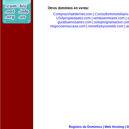
Otros dominios en venta:
ComprasViaInternet.com
|
ConsultorInmobiliari
USApropiedades.com
|
ventasenmiami.com
|
s
guiabuenosaires.com
|
soloprogramacion.co
negocioensucasa.com
|
monetizeyourweb.com
|
a
Registro de Dominios
|
Web Hosting
|
D