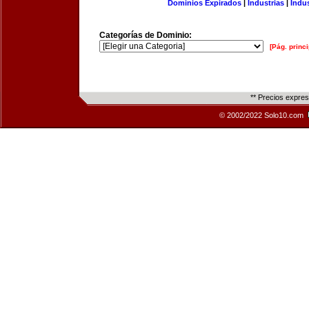
Dominios Expirados
|
Industrias
|
Indu
Categorías de Dominio:
[Pág. princi
** Precios expre
© 2002/2022 Solo10.com