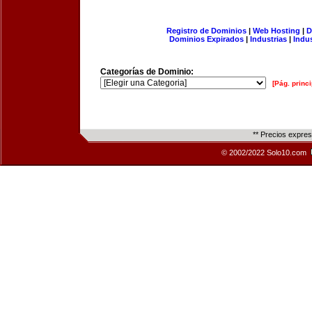
Registro de Dominios
|
Web Hosting
|
D
Dominios Expirados
|
Industrias
|
Indu
Categorías de Dominio:
[Pág. princi
** Precios expre
© 2002/2022 Solo10.com