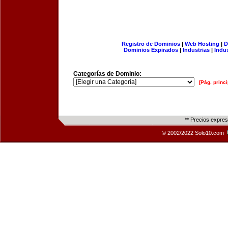
Registro de Dominios
|
Web Hosting
|
D
Dominios Expirados
|
Industrias
|
Indu
Categorías de Dominio:
[Pág. princi
** Precios expre
© 2002/2022 Solo10.com