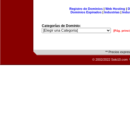
Registro de Dominios
|
Web Hosting
|
D
Dominios Expirados
|
Industrias
|
Indu
Categorías de Dominio:
[Pág. princi
** Precios expre
© 2002/2022 Solo10.com