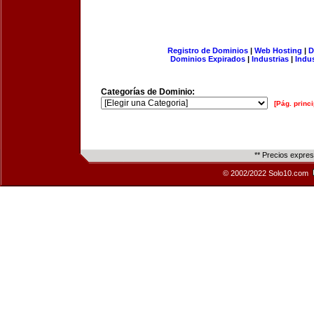
Registro de Dominios
|
Web Hosting
|
D
Dominios Expirados
|
Industrias
|
Indu
Categorías de Dominio:
[Pág. princi
** Precios expre
© 2002/2022 Solo10.com